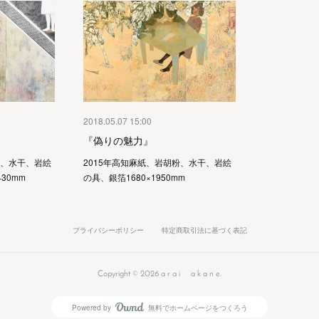
2018.05.07 15:00
『偽りの魅力』
粉、水干、岩絵
2015年高知麻紙、岩胡粉、水干、岩絵
30mm
の具、銀箔1680×1950mm
プライバシーポリシー
特定商取引法に基づく表記
Copyright ©
2026
a r a i a k a n e
.
Powered by
無料でホームページをつくろう
AmebaOwnd