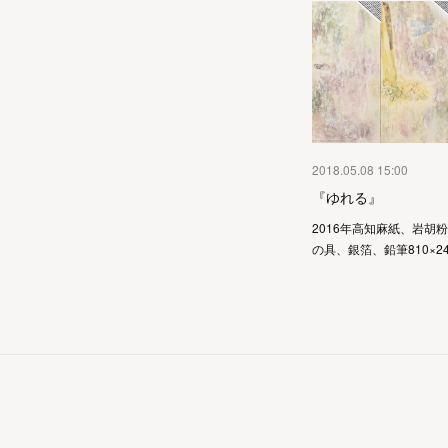
2018.05.08 15:00
『ゆれる』
2016年高知麻紙、岩胡
の具、銀箔、鉛筆810×24