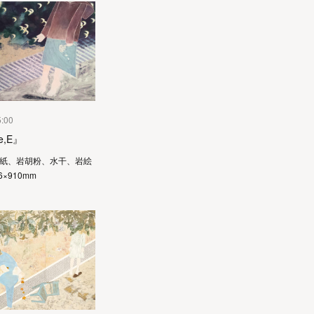
5:00
ne,E』
麻紙、岩胡粉、水干、岩絵
×910mm